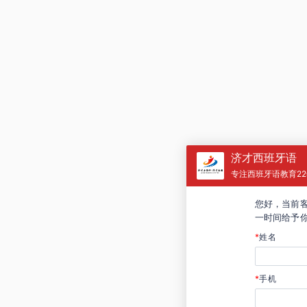
济才西班牙语
专注西班牙语教育2
您好，当前
一时间给予
*
姓名
*
手机