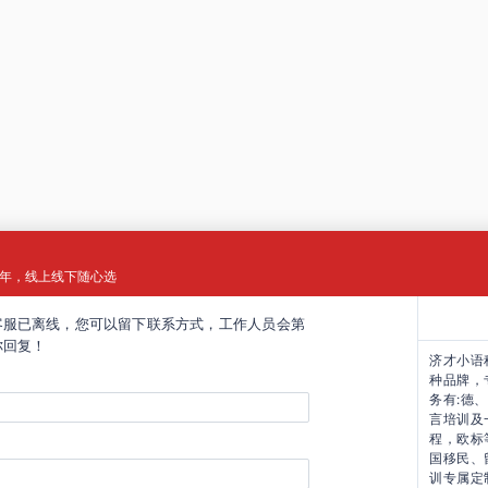
2年，线上线下随心选
客服已离线，您可以留下联系方式，工作人员会第
你回复！
济才小语
种品牌
，
务有:德
言培训及
程，欧标
国移民、
训专属定